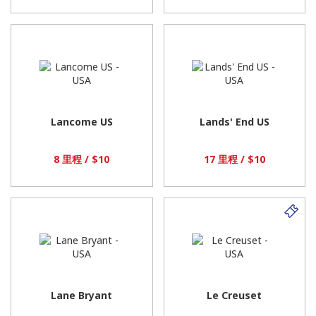
Lancome US
Lands' End US
8 里程 / $10
17 里程 / $10
Lane Bryant
Le Creuset