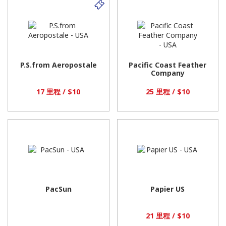
零
售
商
如
下
所
示
P.S.from Aeropostale
Pacific Coast Feather
Company
17 里程 / $10
25 里程 / $10
PacSun
Papier US
21 里程 / $10