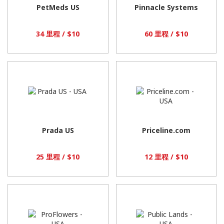
PetMeds US
Pinnacle Systems
34 里程 / $10
60 里程 / $10
Prada US
Priceline.com
25 里程 / $10
12 里程 / $10