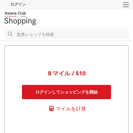
ログイン
M
検
索
検
索
8 マイル / $10
ログインしてショッピングを開始
マイルを計算