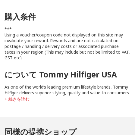
購入条件
***
Using a voucher/coupon code not displayed on this site may
invalidate your reward. Rewards and are not calculated on
postage / handling / delivery costs or associated purchase
taxes in your region (This may include but not be limited to VAT,
GST etc).
について Tommy Hilfiger USA
As one of the world’s leading premium lifestyle brands, Tommy
Hilfiger delivers superior styling, quality and value to consumers
worldwide. The brand celebrates the essence of Classic
+ 続きを読む
American Cool and provides a refreshing twist to classic,
American fashion!
同様の提携ショップ