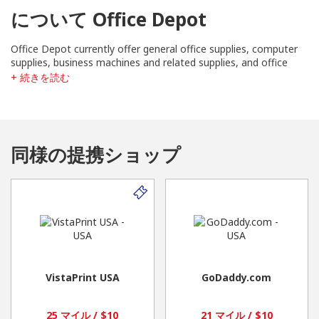
について Office Depot
Office Depot currently offer general office supplies, computer
supplies, business machines and related supplies, and office
furniture from national brands to our own private brands, which
+ 続きを読む
include Office Depot ®, Niceday™, Foray ®, Ativa ®, Break
Escapes™, Worklife™ and Christopher Lowell™.
同様の提携ショップ
VistaPrint USA
GoDaddy.com
25 マイル / $10
21 マイル / $10