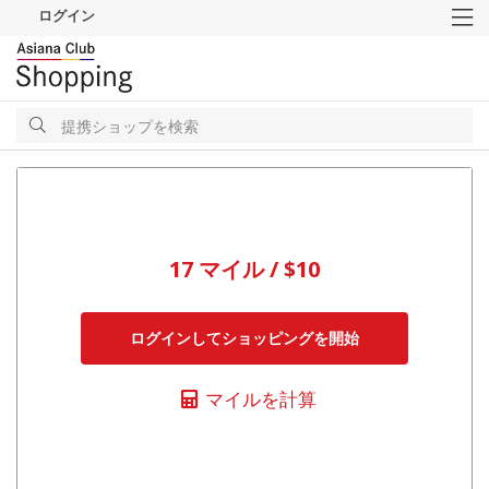
ログイン
M
検
索
検
索
17 マイル / $10
ログインしてショッピングを開始
マイルを計算