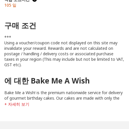
105 일
구매 조건
***
Using a voucher/coupon code not displayed on this site may
invalidate your reward. Rewards and are not calculated on
postage / handling / delivery costs or associated purchase
taxes in your region (This may include but not be limited to VAT,
GST etc).
에 대한 Bake Me A Wish
Bake Me a Wish! is the premium nationwide service for delivery
of gourmet birthday cakes. Our cakes are made with only the
finest, freshest ingredients by an award-winning family run New
+ 자세히 보기
York bakery that also supplies pastries to some of Manhattan's
most elite restaurants.