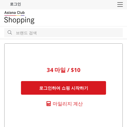
로그인
M
검
색
검
색
34 마일 / $10
로그인하여 쇼핑 시작하기
마일리지 계산