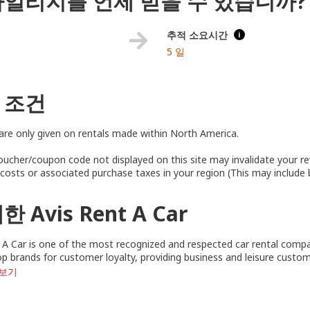
마일리지를 언제 받을 수 있습니까?
추적 소요시간
i
5 일
 조건
re only given on rentals made within North America.
oucher/coupon code not displayed on this site may invalidate your r
y costs or associated purchase taxes in your region (This may include 
한 Avis Rent A Car
 A Car is one of the most recognized and respected car rental compa
op brands for customer loyalty, providing business and leisure custo
 보기