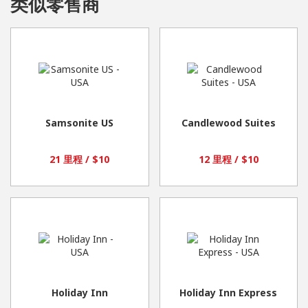
类似零售商
Samsonite US
Candlewood Suites
21 里程 / $10
12 里程 / $10
Holiday Inn
Holiday Inn Express