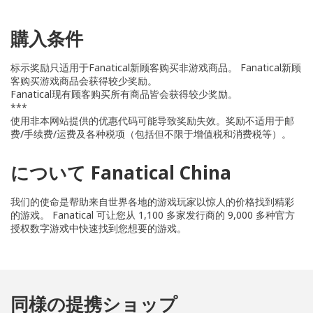
購入条件
标示奖励只适用于Fanatical新顾客购买非游戏商品。 Fanatical新顾
客购买游戏商品会获得较少奖励。
Fanatical现有顾客购买所有商品皆会获得较少奖励。
***
使用非本网站提供的优惠代码可能导致奖励失效。奖励不适用于邮
费/手续费/运费及各种税项（包括但不限于增值税和消费税等）。
について Fanatical China
我们的使命是帮助来自世界各地的游戏玩家以惊人的价格找到精彩
的游戏。 Fanatical 可让您从 1,100 多家发行商的 9,000 多种官方
授权数字游戏中快速找到您想要的游戏。
同様の提携ショップ