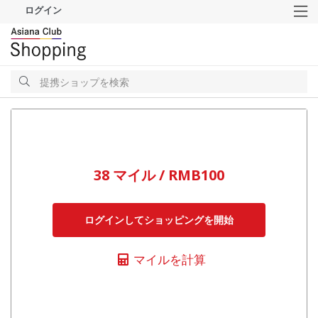
ログイン
M
検
索
検
索
38 マイル / RMB100
ログインしてショッピングを開始
マイルを計算